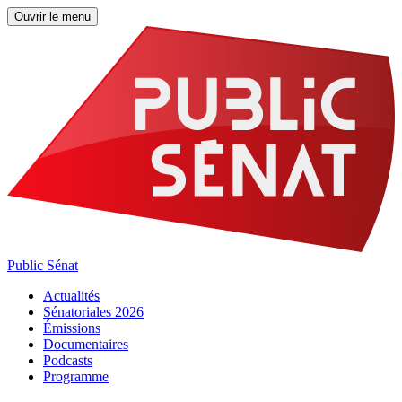
Ouvrir le menu
Public Sénat
Actualités
Sénatoriales 2026
Émissions
Documentaires
Podcasts
Programme