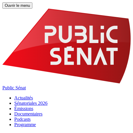
Ouvrir le menu
Public Sénat
Actualités
Sénatoriales 2026
Émissions
Documentaires
Podcasts
Programme