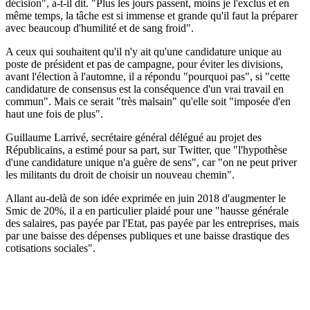
décision", a-t-il dit. "Plus les jours passent, moins je l'exclus et en
même temps, la tâche est si immense et grande qu'il faut la préparer
avec beaucoup d'humilité et de sang froid".
A ceux qui souhaitent qu'il n'y ait qu'une candidature unique au
poste de président et pas de campagne, pour éviter les divisions,
avant l'élection à l'automne, il a répondu "pourquoi pas", si "cette
candidature de consensus est la conséquence d'un vrai travail en
commun". Mais ce serait "très malsain" qu'elle soit "imposée d'en
haut une fois de plus".
Guillaume Larrivé, secrétaire général délégué au projet des
Républicains, a estimé pour sa part, sur Twitter, que "l'hypothèse
d'une candidature unique n'a guère de sens", car "on ne peut priver
les militants du droit de choisir un nouveau chemin".
Allant au-delà de son idée exprimée en juin 2018 d'augmenter le
Smic de 20%, il a en particulier plaidé pour une "hausse générale
des salaires, pas payée par l'Etat, pas payée par les entreprises, mais
par une baisse des dépenses publiques et une baisse drastique des
cotisations sociales".