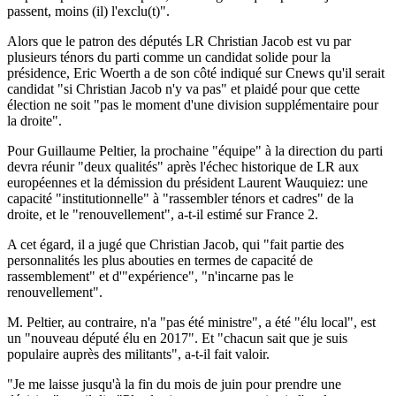
passent, moins (il) l'exclu(t)".
Alors que le patron des députés LR Christian Jacob est vu par
plusieurs ténors du parti comme un candidat solide pour la
présidence, Eric Woerth a de son côté indiqué sur Cnews qu'il serait
candidat "si Christian Jacob n'y va pas" et plaidé pour que cette
élection ne soit "pas le moment d'une division supplémentaire pour
la droite".
Pour Guillaume Peltier, la prochaine "équipe" à la direction du parti
devra réunir "deux qualités" après l'échec historique de LR aux
européennes et la démission du président Laurent Wauquiez: une
capacité "institutionnelle" à "rassembler ténors et cadres" de la
droite, et le "renouvellement", a-t-il estimé sur France 2.
A cet égard, il a jugé que Christian Jacob, qui "fait partie des
personnalités les plus abouties en termes de capacité de
rassemblement" et d'"expérience", "n'incarne pas le
renouvellement".
M. Peltier, au contraire, n'a "pas été ministre", a été "élu local", est
un "nouveau député élu en 2017". Et "chacun sait que je suis
populaire auprès des militants", a-t-il fait valoir.
"Je me laisse jusqu'à la fin du mois de juin pour prendre une