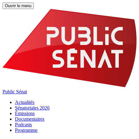
Ouvrir le menu
Public Sénat
Actualités
Sénatoriales 2026
Émissions
Documentaires
Podcasts
Programme