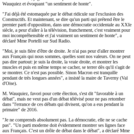
Wauquiez et évoquant "un sentiment de honte".
"J'ai déjà été estomaquée par le débat ridicule sur l'exclusion des
Constructifs. Et maintenant, se dire qu'un parti qui prétend être le
premier parti d'opposition, dans une démocratie occidentale au XXIe
siècle, a peur d'aller à la télévision, franchement, c'est vraiment pour
moi incompréhensible et j'ai vraiment un sentiment de honte", a
déclaré Mme Portelli sur Sud Radio.
"Moi, je suis fière d'être de droite. Je n'ai pas peur d'aller montrer
aux Français qui nous sommes, quelles sont nos valeurs. On ne peut
pas dire partout: je suis la droite, la vraie droite, et montrer les
muscles et puis en même temps se cacher, se terrer dès qu'il s'agit de
se montrer. Ce n'est pas possible. Sinon Macron est tranquille
pendant de très longues années", a insisté la maire de Taverny (Val
d'Oise).
M. Wauquiez, favori pour cette élection, s'est dit "favorable à un
débat", mais ne veut pas d'un débat télévisé pour ne pas retomber
dans "l'errance de ces débats qui divisent, qu'on a eus pendant la
primaire" de 2016.
"Je ne comprends absolument pas. La démocratie, elle ne se cache
pas". "Un parti moderne doit évidemment montrer ses lignes face
aux Français. C'est un drôle de débat dans le débat", a déclaré Mme