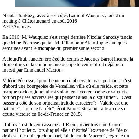
Nicolas Sarkozy, avec à ses côtés Laurent Wauquiez, lors d'un
metting à Châteaurenard en août 2016
AFP/Archives
En 2016, M. Wauquiez s'est rangé derrière Nicolas Sarkozy tandis
que Mme Pécresse quittait M. Fillon pour Alain Juppé quelques
semaines avant le triomphe du premier sur le second.
Aujourd'hui, l'ancien protégé du centriste Jacques Barrot incarne la
droite dure, et la chiraquienne occupe le centre-droit déjà bien
investi par Emmanuel Macron.
Valérie Pécresse, "pour beaucoup d'observateurs superficiels, c'est
d'abord une bourgeoise de Versailles, ville où elle réside, et cette
marque sociologique lui est volontiers accolée par ses rivaux et a
fortiori par ses adversaires qui pensent ainsi la disqualifier". "C'est
passer à côté de son principal trait de caractère": "Valérie est une
battante", "rien ne l'arrête", écrit Patrick Stefanini, artisan de sa
courte victoire en Ile-de-France en 2015.
"Libres!" est devenu associé à LR en janvier lors d'un Conseil
national houleux, lors duquel elle a théorisé l'existence de "deux
droites". Ce qui "quelque part, fait le jeu de Macron", regrette un