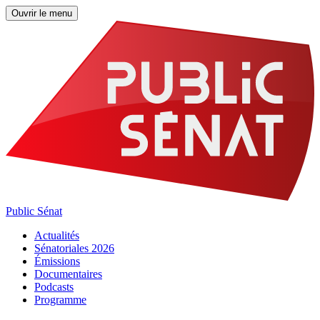
Ouvrir le menu
Public Sénat
Actualités
Sénatoriales 2026
Émissions
Documentaires
Podcasts
Programme