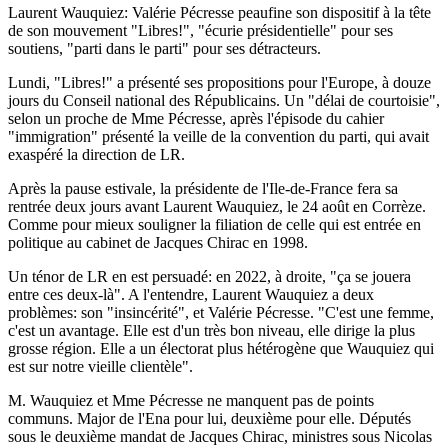
Laurent Wauquiez: Valérie Pécresse peaufine son dispositif à la tête
de son mouvement "Libres!", "écurie présidentielle" pour ses
soutiens, "parti dans le parti" pour ses détracteurs.
Lundi, "Libres!" a présenté ses propositions pour l'Europe, à douze
jours du Conseil national des Républicains. Un "délai de courtoisie",
selon un proche de Mme Pécresse, après l'épisode du cahier
"immigration" présenté la veille de la convention du parti, qui avait
exaspéré la direction de LR.
Après la pause estivale, la présidente de l'Ile-de-France fera sa
rentrée deux jours avant Laurent Wauquiez, le 24 août en Corrèze.
Comme pour mieux souligner la filiation de celle qui est entrée en
politique au cabinet de Jacques Chirac en 1998.
Un ténor de LR en est persuadé: en 2022, à droite, "ça se jouera
entre ces deux-là". A l'entendre, Laurent Wauquiez a deux
problèmes: son "insincérité", et Valérie Pécresse. "C'est une femme,
c'est un avantage. Elle est d'un très bon niveau, elle dirige la plus
grosse région. Elle a un électorat plus hétérogène que Wauquiez qui
est sur notre vieille clientèle".
M. Wauquiez et Mme Pécresse ne manquent pas de points
communs. Major de l'Ena pour lui, deuxième pour elle. Députés
sous le deuxième mandat de Jacques Chirac, ministres sous Nicolas