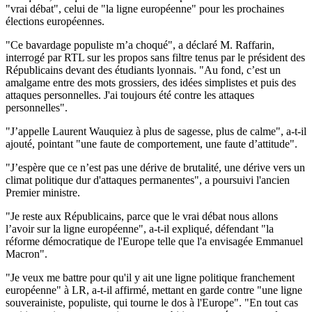
"vrai débat", celui de "la ligne européenne" pour les prochaines
élections européennes.
"Ce bavardage populiste m’a choqué", a déclaré M. Raffarin,
interrogé par RTL sur les propos sans filtre tenus par le président des
Républicains devant des étudiants lyonnais. "Au fond, c’est un
amalgame entre des mots grossiers, des idées simplistes et puis des
attaques personnelles. J'ai toujours été contre les attaques
personnelles".
"J’appelle Laurent Wauquiez à plus de sagesse, plus de calme", a-t-il
ajouté, pointant "une faute de comportement, une faute d’attitude".
"J’espère que ce n’est pas une dérive de brutalité, une dérive vers un
climat politique dur d'attaques permanentes", a poursuivi l'ancien
Premier ministre.
"Je reste aux Républicains, parce que le vrai débat nous allons
l’avoir sur la ligne européenne", a-t-il expliqué, défendant "la
réforme démocratique de l'Europe telle que l'a envisagée Emmanuel
Macron".
"Je veux me battre pour qu'il y ait une ligne politique franchement
européenne" à LR, a-t-il affirmé, mettant en garde contre "une ligne
souverainiste, populiste, qui tourne le dos à l'Europe". "En tout cas