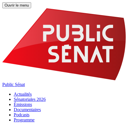
Ouvrir le menu
Public Sénat
Actualités
Sénatoriales 2026
Émissions
Documentaires
Podcasts
Programme