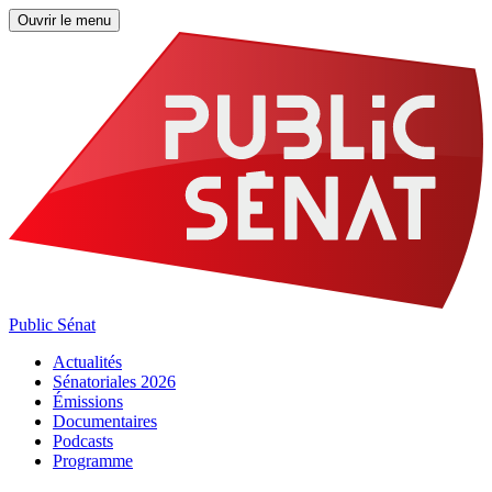
Ouvrir le menu
Public Sénat
Actualités
Sénatoriales 2026
Émissions
Documentaires
Podcasts
Programme