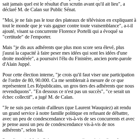
sait jamais quel est le résultat d'un scrutin avant qu'il ait lieu", a
déclaré M. de Calan sur Public Sénat.
"Moi, je ne fais pas le tour des plateaux de télévision en expliquant à
tout le monde que je vais gagner contre toute vraisemblance", a-t-il
ajouté, visant sa concurrente Florence Portelli qui a évoqué sa
"certitude" de l'emporter.
Mais "je dis aux adhérents que plus mon score sera élevé, plus
j'aurai la capacité à faire peser mes idées qui sont les idées d'une
droite modérée", a poursuivi l'élu du Finistère, ancien porte-parole
d'Alain Juppé.
Pour cette élection interne, "je crois qu'il faut viser une participation
de l'ordre de 80, 90.000. Ca me semblerait à mesure de ce que
représentent Les Républicains, un gros tiers des adhérents que nous
revendiquons". "En dessous ce n'est pas un succès", "ce serait un
échec collectif", a jugé M. de Calan.
"Je ne suis pas certain d'ailleurs (que Laurent Wauquiez) ait rendu
un grand service à notre famille politique en refusant de débattre,
avec un peu de condescendance vis-à-vis de ses concurrents et avec
je pense aussi un peu de condescendance vis-à-vis de nos
adhérents", selon lui.