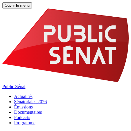
Ouvrir le menu
Public Sénat
Actualités
Sénatoriales 2026
Émissions
Documentaires
Podcasts
Programme