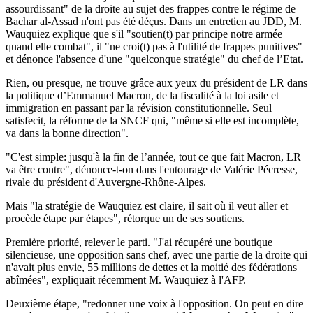
assourdissant" de la droite au sujet des frappes contre le régime de
Bachar al-Assad n'ont pas été déçus. Dans un entretien au JDD, M.
Wauquiez explique que s'il "soutien(t) par principe notre armée
quand elle combat", il "ne croi(t) pas à l'utilité de frappes punitives"
et dénonce l'absence d'une "quelconque stratégie" du chef de l’Etat.
Rien, ou presque, ne trouve grâce aux yeux du président de LR dans
la politique d’Emmanuel Macron, de la fiscalité à la loi asile et
immigration en passant par la révision constitutionnelle. Seul
satisfecit, la réforme de la SNCF qui, "même si elle est incomplète,
va dans la bonne direction".
"C'est simple: jusqu'à la fin de l’année, tout ce que fait Macron, LR
va être contre", dénonce-t-on dans l'entourage de Valérie Pécresse,
rivale du président d'Auvergne-Rhône-Alpes.
Mais "la stratégie de Wauquiez est claire, il sait où il veut aller et
procède étape par étapes", rétorque un de ses soutiens.
Première priorité, relever le parti. "J'ai récupéré une boutique
silencieuse, une opposition sans chef, avec une partie de la droite qui
n'avait plus envie, 55 millions de dettes et la moitié des fédérations
abîmées", expliquait récemment M. Wauquiez à l'AFP.
Deuxième étape, "redonner une voix à l'opposition. On peut en dire