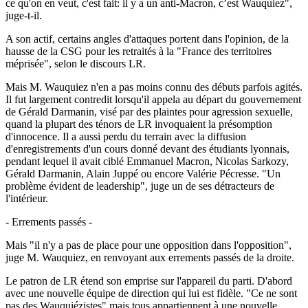
ce qu'on en veut, c'est fait: il y a un anti-Macron, c’est Wauquiez",
juge-t-il.
A son actif, certains angles d'attaques portent dans l'opinion, de la
hausse de la CSG pour les retraités à la "France des territoires
méprisée", selon le discours LR.
Mais M. Wauquiez n'en a pas moins connu des débuts parfois agités.
Il fut largement contredit lorsqu'il appela au départ du gouvernement
de Gérald Darmanin, visé par des plaintes pour agression sexuelle,
quand la plupart des ténors de LR invoquaient la présomption
d'innocence. Il a aussi perdu du terrain avec la diffusion
d'enregistrements d'un cours donné devant des étudiants lyonnais,
pendant lequel il avait ciblé Emmanuel Macron, Nicolas Sarkozy,
Gérald Darmanin, Alain Juppé ou encore Valérie Pécresse. "Un
problème évident de leadership", juge un de ses détracteurs de
l'intérieur.
- Errements passés -
Mais "il n'y a pas de place pour une opposition dans l'opposition",
juge M. Wauquiez, en renvoyant aux errements passés de la droite.
Le patron de LR étend son emprise sur l'appareil du parti. D'abord
avec une nouvelle équipe de direction qui lui est fidèle. "Ce ne sont
pas des Wauquiézistes" mais tous appartiennent à une nouvelle