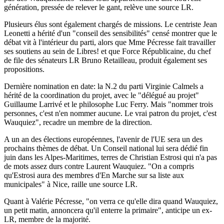
génération, pressée de relever le gant, relève une source LR.
Plusieurs élus sont également chargés de missions. Le centriste Jean
Leonetti a hérité d'un "conseil des sensibilités" censé montrer que le
débat vit à l'intérieur du parti, alors que Mme Pécresse fait travailler
ses soutiens au sein de Libres! et que Force Républicaine, du chef
de file des sénateurs LR Bruno Retailleau, produit également ses
propositions.
Dernière nomination en date: la N.2 du parti Virginie Calmels a
hérité de la coordination du projet, avec le "délégué au projet"
Guillaume Larrivé et le philosophe Luc Ferry. Mais "nommer trois
personnes, c'est n'en nommer aucune. Le vrai patron du projet, c'est
Wauquiez", recadre un membre de la direction.
A un an des élections européennes, l'avenir de l'UE sera un des
prochains thèmes de débat. Un Conseil national lui sera dédié fin
juin dans les Alpes-Maritimes, terres de Christian Estrosi qui n'a pas
de mots assez durs contre Laurent Wauquiez. "On a compris
qu'Estrosi aura des membres d'En Marche sur sa liste aux
municipales" à Nice, raille une source LR.
Quant à Valérie Pécresse, "on verra ce qu'elle dira quand Wauquiez,
un petit matin, annoncera qu'il enterre la primaire", anticipe un ex-
LR, membre de la majorité.