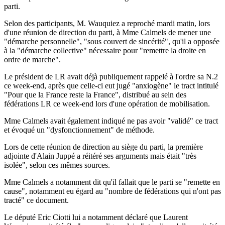
parti.
Selon des participants, M. Wauquiez a reproché mardi matin, lors
d'une réunion de direction du parti, à Mme Calmels de mener une
"démarche personnelle", "sous couvert de sincérité", qu'il a opposée
à la "démarche collective" nécessaire pour "remettre la droite en
ordre de marche".
Le président de LR avait déjà publiquement rappelé à l'ordre sa N.2
ce week-end, après que celle-ci eut jugé "anxiogène" le tract intitulé
"Pour que la France reste la France", distribué au sein des
fédérations LR ce week-end lors d'une opération de mobilisation.
Mme Calmels avait également indiqué ne pas avoir "validé" ce tract
et évoqué un "dysfonctionnement" de méthode.
Lors de cette réunion de direction au siège du parti, la première
adjointe d'Alain Juppé a réitéré ses arguments mais était "très
isolée", selon ces mêmes sources.
Mme Calmels a notamment dit qu'il fallait que le parti se "remette en
cause", notamment eu égard au "nombre de fédérations qui n'ont pas
tracté" ce document.
Le député Eric Ciotti lui a notamment déclaré que Laurent