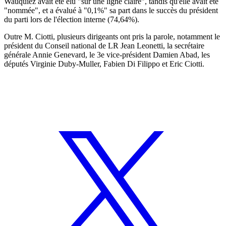
Wauquiez avait été élu "sur une ligne claire", tandis qu'elle avait été
"nommée", et a évalué à "0,1%" sa part dans le succès du président
du parti lors de l'élection interne (74,64%).
Outre M. Ciotti, plusieurs dirigeants ont pris la parole, notamment le
président du Conseil national de LR Jean Leonetti, la secrétaire
générale Annie Genevard, le 3e vice-président Damien Abad, les
députés Virginie Duby-Muller, Fabien Di Filippo et Eric Ciotti.