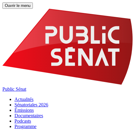
Ouvrir le menu
Public Sénat
Actualités
Sénatoriales 2026
Émissions
Documentaires
Podcasts
Programme