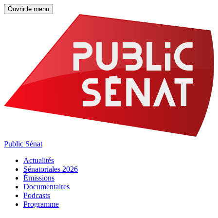
Ouvrir le menu
Public Sénat
Actualités
Sénatoriales 2026
Émissions
Documentaires
Podcasts
Programme