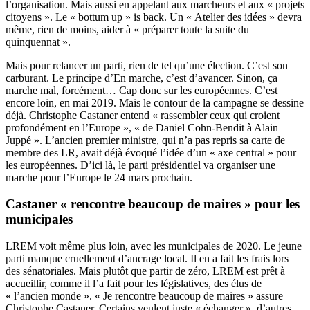
l’organisation. Mais aussi en appelant aux marcheurs et aux « projets
citoyens ». Le « bottum up » is back. Un « Atelier des idées » devra
même, rien de moins, aider à « préparer toute la suite du
quinquennat ».
Mais pour relancer un parti, rien de tel qu’une élection. C’est son
carburant. Le principe d’En marche, c’est d’avancer. Sinon, ça
marche mal, forcément… Cap donc sur les européennes. C’est
encore loin, en mai 2019. Mais le contour de la campagne se dessine
déjà. Christophe Castaner entend « rassembler ceux qui croient
profondément en l’Europe », « de Daniel Cohn-Bendit à Alain
Juppé ». L’ancien premier ministre, qui n’a pas repris sa carte de
membre des LR, avait déjà évoqué l’idée d’un « axe central » pour
les européennes. D’ici là, le parti présidentiel va organiser une
marche pour l’Europe le 24 mars prochain.
Castaner « rencontre beaucoup de maires » pour les
municipales
LREM voit même plus loin, avec les municipales de 2020. Le jeune
parti manque cruellement d’ancrage local. Il en a fait les frais lors
des sénatoriales. Mais plutôt que partir de zéro, LREM est prêt à
accueillir, comme il l’a fait pour les législatives, des élus de
« l’ancien monde ». « Je rencontre beaucoup de maires » assure
Christophe Castaner. Certains veulent juste « échanger », d’autres