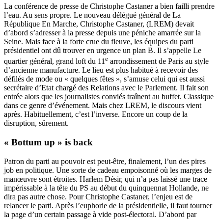
La conférence de presse de Christophe Castaner a bien failli prendre
l’eau. Au sens propre. Le nouveau délégué général de La
République En Marche, Christophe Castaner, (LREM) devait
d’abord s’adresser à la presse depuis une péniche amarrée sur la
Seine. Mais face à la forte crue du fleuve, les équipes du parti
présidentiel ont dû trouver en urgence un plan B. Il s’appelle Le
e
quartier général, grand loft du 11
arrondissement de Paris au style
d’ancienne manufacture. Le lieu est plus habitué à recevoir des
défilés de mode ou « quelques fêtes », s’amuse celui qui est aussi
secrétaire d’Etat chargé des Relations avec le Parlement. Il fait son
entrée alors que les journalistes conviés traînent au buffet. Classique
dans ce genre d’événement. Mais chez LREM, le discours vient
après. Habituellement, c’est l’inverse. Encore un coup de la
disruption, sûrement.
« Bottum up » is back
Patron du parti au pouvoir est peut-être, finalement, l’un des pires
job en politique. Une sorte de cadeau empoisonné où les marges de
manœuvre sont étroites. Harlem Désir, qui n’a pas laissé une trace
impérissable à la tête du PS au début du quinquennat Hollande, ne
dira pas autre chose. Pour Christophe Castaner, l’enjeu est de
relancer le parti. Après l’euphorie de la présidentielle, il faut tourner
la page d’un certain passage à vide post-électoral. D’abord par