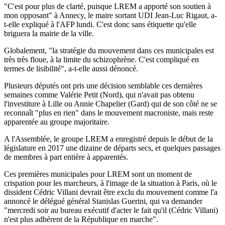
"C'est pour plus de clarté, puisque LREM a apporté son soutien à
mon opposant" à Annecy, le maire sortant UDI Jean-Luc Rigaut, a-
t-elle expliqué à l'AFP lundi. C'est donc sans étiquette qu'elle
briguera la mairie de la ville.
Globalement, "la stratégie du mouvement dans ces municipales est
très très floue, à la limite du schizophrène. C'est compliqué en
termes de lisibilité", a-t-elle aussi dénoncé.
Plusieurs députés ont pris une décision semblable ces dernières
semaines comme Valérie Petit (Nord), qui n'avait pas obtenu
l'investiture à Lille ou Annie Chapelier (Gard) qui de son côté ne se
reconnaît "plus en rien" dans le mouvement macroniste, mais reste
apparentée au groupe majoritaire.
A l'Assemblée, le groupe LREM a enregistré depuis le début de la
législature en 2017 une dizaine de départs secs, et quelques passages
de membres à part entière à apparentés.
Ces premières municipales pour LREM sont un moment de
crispation pour les marcheurs, à l'image de la situation à Paris, où le
dissident Cédric Villani devrait être exclu du mouvement comme l'a
annoncé le délégué général Stanislas Guerini, qui va demander
"mercredi soir au bureau exécutif d'acter le fait qu'il (Cédric Villani)
n'est plus adhérent de la République en marche".