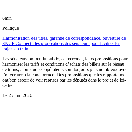
6min
Politique
Harmonisation des titres, garantie de correspondance, ouverture de
SNCF Connect : les propositions des sénateurs pour faciliter les
trajets en train
Les sénateurs ont rendu public, ce mercredi, leurs propositions pour
harmoniser les tarifs et conditions d’achats des billets sur le réseau
de trains, alors que les opérateurs sont toujours plus nombreux avec
l’ouverture à la concurrence. Des propositions que les rapporteurs
ont bon espoir de voir reprises par les députés dans le projet de loi-
cadre.
Le
25 juin 2026