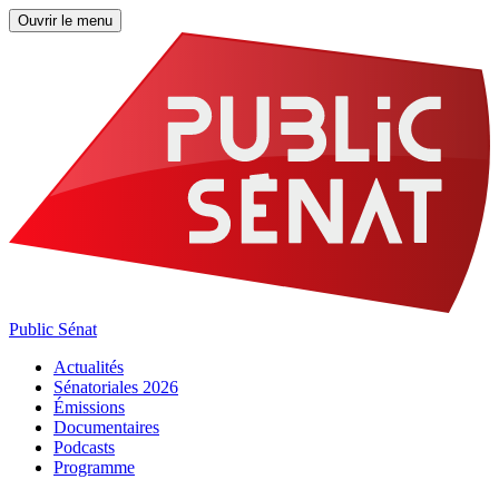
Ouvrir le menu
Public Sénat
Actualités
Sénatoriales 2026
Émissions
Documentaires
Podcasts
Programme