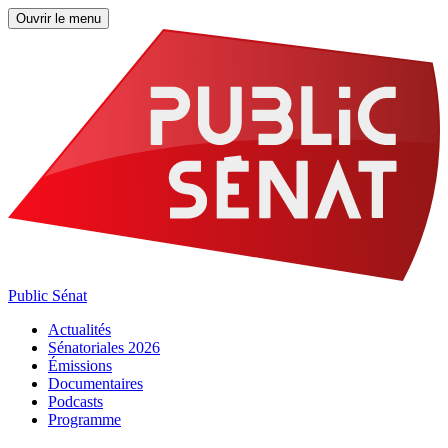
Ouvrir le menu
Public Sénat
Actualités
Sénatoriales 2026
Émissions
Documentaires
Podcasts
Programme