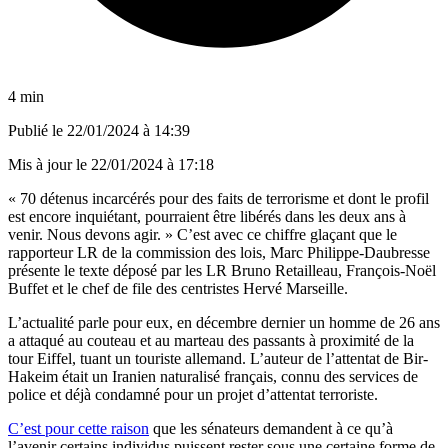
4 min
Publié le
22/01/2024 à 14:39
Mis à jour le
22/01/2024 à 17:18
« 70 détenus incarcérés pour des faits de terrorisme et dont le profil
est encore inquiétant, pourraient être libérés dans les deux ans à
venir. Nous devons agir. » C’est avec ce chiffre glaçant que le
rapporteur LR de la commission des lois, Marc Philippe-Daubresse
présente le texte déposé par les LR Bruno Retailleau, François-Noël
Buffet et le chef de file des centristes Hervé Marseille.
L’actualité parle pour eux, en décembre dernier un homme de 26 ans
a attaqué au couteau et au marteau des passants à proximité de la
tour Eiffel, tuant un touriste allemand. L’auteur de l’attentat de Bir-
Hakeim était un Iranien naturalisé français, connu des services de
police et déjà condamné pour un projet d’attentat terroriste.
C’est pour cette raison
que les sénateurs demandent à ce qu’à
l’avenir certains individus puissent rester sous une certaine forme de