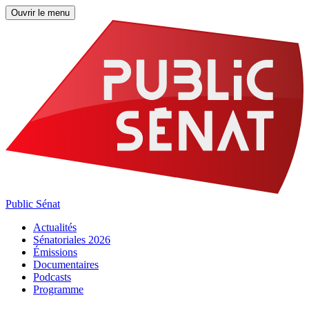
Ouvrir le menu
Public Sénat
Actualités
Sénatoriales 2026
Émissions
Documentaires
Podcasts
Programme