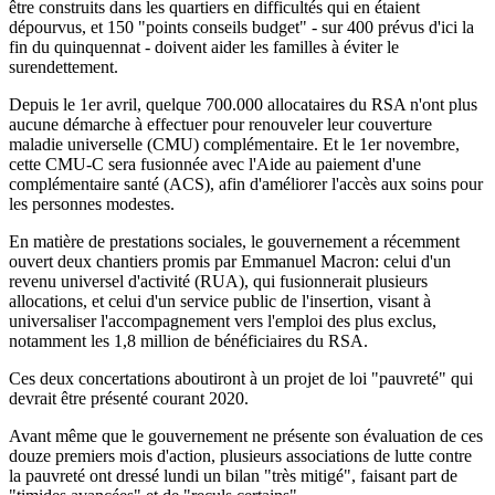
être construits dans les quartiers en difficultés qui en étaient
dépourvus, et 150 "points conseils budget" - sur 400 prévus d'ici la
fin du quinquennat - doivent aider les familles à éviter le
surendettement.
Depuis le 1er avril, quelque 700.000 allocataires du RSA n'ont plus
aucune démarche à effectuer pour renouveler leur couverture
maladie universelle (CMU) complémentaire. Et le 1er novembre,
cette CMU-C sera fusionnée avec l'Aide au paiement d'une
complémentaire santé (ACS), afin d'améliorer l'accès aux soins pour
les personnes modestes.
En matière de prestations sociales, le gouvernement a récemment
ouvert deux chantiers promis par Emmanuel Macron: celui d'un
revenu universel d'activité (RUA), qui fusionnerait plusieurs
allocations, et celui d'un service public de l'insertion, visant à
universaliser l'accompagnement vers l'emploi des plus exclus,
notamment les 1,8 million de bénéficiaires du RSA.
Ces deux concertations aboutiront à un projet de loi "pauvreté" qui
devrait être présenté courant 2020.
Avant même que le gouvernement ne présente son évaluation de ces
douze premiers mois d'action, plusieurs associations de lutte contre
la pauvreté ont dressé lundi un bilan "très mitigé", faisant part de