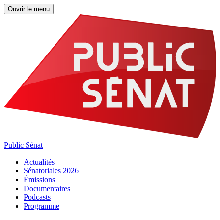
Ouvrir le menu
Public Sénat
Actualités
Sénatoriales 2026
Émissions
Documentaires
Podcasts
Programme