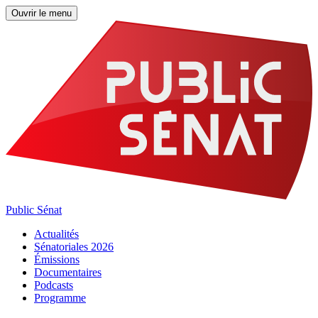
Ouvrir le menu
Public Sénat
Actualités
Sénatoriales 2026
Émissions
Documentaires
Podcasts
Programme