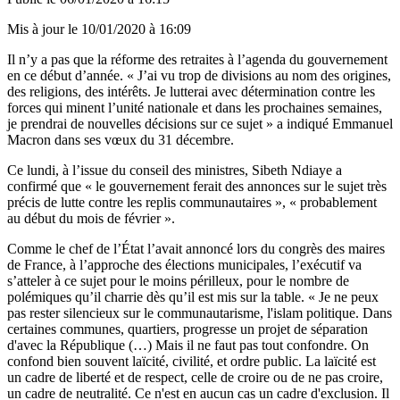
Mis à jour le
10/01/2020 à 16:09
Il n’y a pas que la réforme des retraites à l’agenda du gouvernement
en ce début d’année. « J’ai vu trop de divisions au nom des origines,
des religions, des intérêts. Je lutterai avec détermination contre les
forces qui minent l’unité nationale et dans les prochaines semaines,
je prendrai de nouvelles décisions sur ce sujet » a indiqué Emmanuel
Macron dans ses vœux du 31 décembre.
Ce lundi, à l’issue du conseil des ministres, Sibeth Ndiaye a
confirmé que « le gouvernement ferait des annonces sur le sujet très
précis de lutte contre les replis communautaires », « probablement
au début du mois de février ».
Comme le chef de l’État l’avait annoncé lors du
congrès des maires
de France
, à l’approche des élections municipales, l’exécutif va
s’atteler à ce sujet pour le moins périlleux, pour le nombre de
polémiques qu’il charrie dès qu’il est mis sur la table. « Je ne peux
pas rester silencieux sur le communautarisme, l'islam politique. Dans
certaines communes, quartiers, progresse un projet de séparation
d'avec la République (…) Mais il ne faut pas tout confondre. On
confond bien souvent laïcité, civilité, et ordre public. La laïcité est
un cadre de liberté et de respect, celle de croire ou de ne pas croire,
un cadre de neutralité. Ce n'est en aucun cas un cadre d'exclusion. Il