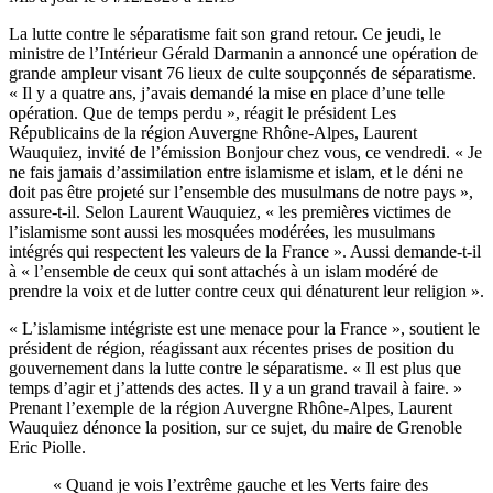
La lutte contre le séparatisme fait son grand retour. Ce jeudi, le
ministre de l’Intérieur Gérald Darmanin a annoncé une opération de
grande ampleur visant 76 lieux de culte soupçonnés de séparatisme.
« Il y a quatre ans, j’avais demandé la mise en place d’une telle
opération. Que de temps perdu », réagit le président Les
Républicains de la région Auvergne Rhône-Alpes, Laurent
Wauquiez, invité de l’émission Bonjour chez vous, ce vendredi. « Je
ne fais jamais d’assimilation entre islamisme et islam, et le déni ne
doit pas être projeté sur l’ensemble des musulmans de notre pays »,
assure-t-il. Selon Laurent Wauquiez, « les premières victimes de
l’islamisme sont aussi les mosquées modérées, les musulmans
intégrés qui respectent les valeurs de la France ». Aussi demande-t-il
à « l’ensemble de ceux qui sont attachés à un islam modéré de
prendre la voix et de lutter contre ceux qui dénaturent leur religion ».
« L’islamisme intégriste est une menace pour la France », soutient le
président de région, réagissant aux récentes prises de position du
gouvernement dans la lutte contre le séparatisme. « Il est plus que
temps d’agir et j’attends des actes. Il y a un grand travail à faire. »
Prenant l’exemple de la région Auvergne Rhône-Alpes, Laurent
Wauquiez dénonce la position, sur ce sujet, du maire de Grenoble
Eric Piolle.
« Quand je vois l’extrême gauche et les Verts faire des