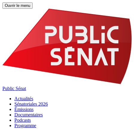
Ouvrir le menu
Public Sénat
Actualités
Sénatoriales 2026
Émissions
Documentaires
Podcasts
Programme