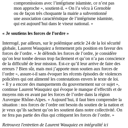
compromissions avec l’intégrisme islamiste, ce n’est pas
mon approche », soutient-il. « On l’a vécu à Grenoble
ou de façon très choquante la mairie a subventionné
une association caractéristique de l’intégrisme islamiste,
qui est aujourd’hui dans le viseur national. »
« Je soutiens les forces de l’ordre »
Interrogé, par ailleurs, sur le polémique article 24 de la loi sécurité
globale, Laurent Wauquiez a fermement pris position en faveur des
forces de l’ordre. « Je défends les forces de l’ordre, je considère
qu’on leur tombe dessus trop facilement et qu’on n’a pas conscience
de la difficulté de leur mission. Est-ce qu’il leur arrive de faire des
erreurs ? Bien sûr, mais moi j’apporte mon soutien aux forces de
l’ordre », assure-t-il sans évoquer les récents épisodes de violences
policières qui ont alimenté les contestations envers le texte de loi.
« Il y a encore des manquements du gouvernement sur ce sujet »,
continue Laurent Wauquiez qui évoque le manque d’effectifs et de
moyens mis en avant par les forces de l’ordre dans la région
Auvergne Rhône-Alpes. « Aujourd’hui, il faut bien comprendre la
situation : nos forces de l’ordre ont besoin du soutien de la nation et
je veux qu’ils sachent qu’on les soutient dans notre collectivité. On
ne fera pas partie des élus qui critiquent les forces de l’ordre. »
Retrouvez l'entretien de Laurent Wauquiez en intégralité
ici