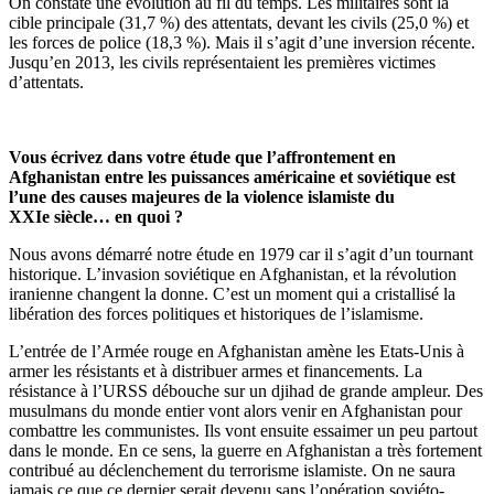
On constate une évolution au fil du temps. Les militaires sont la
cible principale (31,7 %) des attentats, devant les civils (25,0 %) et
les forces de police (18,3 %). Mais il s’agit d’une inversion récente.
Jusqu’en 2013, les civils représentaient les premières victimes
d’attentats.
Vous écrivez dans votre étude que l’affrontement en
Afghanistan entre les puissances américaine et soviétique est
l’une des causes majeures de la violence islamiste du
XXIe siècle… en quoi ?
Nous avons démarré notre étude en 1979 car il s’agit d’un tournant
historique. L’invasion soviétique en Afghanistan, et la révolution
iranienne changent la donne. C’est un moment qui a cristallisé la
libération des forces politiques et historiques de l’islamisme.
L’entrée de l’Armée rouge en Afghanistan amène les Etats-Unis à
armer les résistants et à distribuer armes et financements. La
résistance à l’URSS débouche sur un djihad de grande ampleur. Des
musulmans du monde entier vont alors venir en Afghanistan pour
combattre les communistes. Ils vont ensuite essaimer un peu partout
dans le monde. En ce sens, la guerre en Afghanistan a très fortement
contribué au déclenchement du terrorisme islamiste. On ne saura
jamais ce que ce dernier serait devenu sans l’opération soviéto-