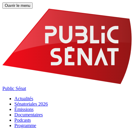
Ouvrir le menu
Public Sénat
Actualités
Sénatoriales 2026
Émissions
Documentaires
Podcasts
Programme