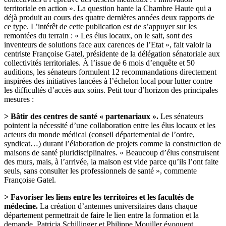
territoriale en action ». La question hante la Chambre Haute qui a
déjà produit au cours des quatre dernières années deux rapports de
ce type. L’intérêt de cette publication est de s’appuyer sur les
remontées du terrain : « Les élus locaux, on le sait, sont des
inventeurs de solutions face aux carences de l’Etat », fait valoir la
centriste Françoise Gatel, présidente de la délégation sénatoriale aux
collectivités territoriales. À l’issue de 6 mois d’enquête et 50
auditions, les sénateurs formulent 12 recommandations directement
inspirées des initiatives lancées à l’échelon local pour lutter contre
les difficultés d’accès aux soins. Petit tour d’horizon des principales
mesures :
> Bâtir des centres de santé « partenariaux ».
Les sénateurs
pointent la nécessité d’une collaboration entre les élus locaux et les
acteurs du monde médical (conseil départemental de l’ordre,
syndicat…) durant l’élaboration de projets comme la construction de
maisons de santé pluridisciplinaires. « Beaucoup d’élus construisent
des murs, mais, à l’arrivée, la maison est vide parce qu’ils l’ont faite
seuls, sans consulter les professionnels de santé », commente
Françoise Gatel.
> Favoriser les liens entre les territoires et les facultés de
médecine.
La création d’antennes universitaires dans chaque
département permettrait de faire le lien entre la formation et la
demande. Patricia Schillinger et Philippe Mouiller évoquent