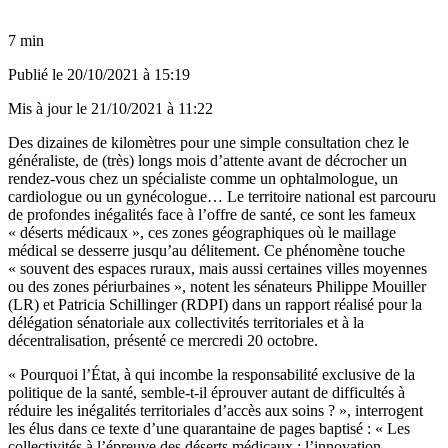
7 min
Publié le
20/10/2021 à 15:19
Mis à jour le
21/10/2021 à 11:22
Des dizaines de kilomètres pour une simple consultation chez le
généraliste, de (très) longs mois d’attente avant de décrocher un
rendez-vous chez un spécialiste comme un ophtalmologue, un
cardiologue ou un gynécologue… Le territoire national est parcouru
de profondes inégalités face à l’offre de santé, ce sont les fameux
« déserts médicaux », ces zones géographiques où le maillage
médical se desserre jusqu’au délitement. Ce phénomène touche
« souvent des espaces ruraux, mais aussi certaines villes moyennes
ou des zones périurbaines », notent les sénateurs Philippe Mouiller
(LR) et Patricia Schillinger (RDPI) dans un rapport réalisé pour la
délégation sénatoriale aux collectivités territoriales et à la
décentralisation, présenté ce mercredi 20 octobre.
« Pourquoi l’État, à qui incombe la responsabilité exclusive de la
politique de la santé, semble-t-il éprouver autant de difficultés à
réduire les inégalités territoriales d’accès aux soins ? », interrogent
les élus dans ce texte d’une quarantaine de pages baptisé : « Les
collectivités à l’épreuve des déserts médicaux : l’innovation