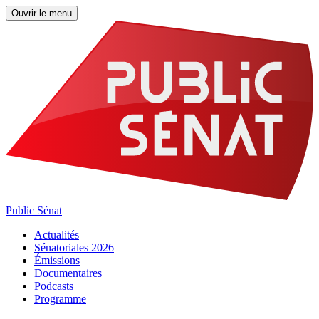
Ouvrir le menu
Public Sénat
Actualités
Sénatoriales 2026
Émissions
Documentaires
Podcasts
Programme