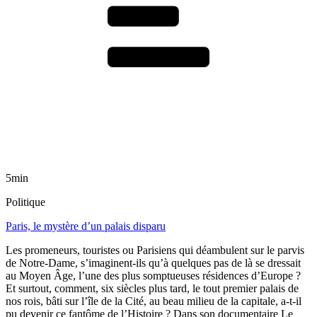
5min
Politique
Paris, le mystère d’un palais disparu
Les promeneurs, touristes ou Parisiens qui déambulent sur le parvis
de Notre-Dame, s’imaginent-ils qu’à quelques pas de là se dressait
au Moyen Âge, l’une des plus somptueuses résidences d’Europe ?
Et surtout, comment, six siècles plus tard, le tout premier palais de
nos rois, bâti sur l’île de la Cité, au beau milieu de la capitale, a-t-il
pu devenir ce fantôme de l’Histoire ? Dans son documentaire Le