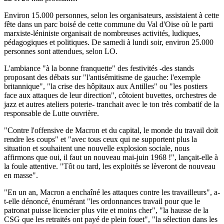
Environ 15.000 personnes, selon les organisateurs, assistaient à cette
fête dans un parc boisé de cette commune du Val d'Oise où le parti
marxiste-léniniste organisait de nombreuses activités, ludiques,
pédagogiques et politiques. De samedi à lundi soir, environ 25.000
personnes sont attendues, selon LO.
L'ambiance "à la bonne franquette" des festivités -des stands
proposant des débats sur "l'antisémitisme de gauche: l'exemple
britannique", "la crise des hôpitaux aux Antilles" ou "les postiers
face aux attaques de leur direction", côtoient buvettes, orchestres de
jazz et autres ateliers poterie- tranchait avec le ton très combatif de la
responsable de Lutte ouvrière.
"Contre l'offensive de Macron et du capital, le monde du travail doit
rendre les coups" et "avec tous ceux qui ne supportent plus la
situation et souhaitent une nouvelle explosion sociale, nous
affirmons que oui, il faut un nouveau mai-juin 1968 !", lançait-elle à
la foule attentive. "Tôt ou tard, les exploités se lèveront de nouveau
en masse".
"En un an, Macron a enchaîné les attaques contre les travailleurs", a-
t-elle dénoncé, énumérant "les ordonnances travail pour que le
patronat puisse licencier plus vite et moins cher", "la hausse de la
CSG que les retraités ont payé de plein fouet", "la sélection dans les