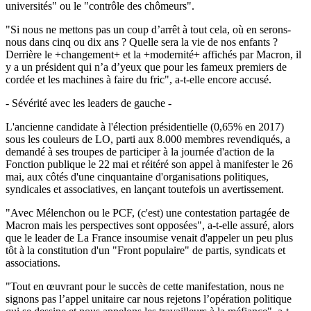
universités" ou le "contrôle des chômeurs".
"Si nous ne mettons pas un coup d’arrêt à tout cela, où en serons-
nous dans cinq ou dix ans ? Quelle sera la vie de nos enfants ?
Derrière le +changement+ et la +modernité+ affichés par Macron, il
y a un président qui n’a d’yeux que pour les fameux premiers de
cordée et les machines à faire du fric", a-t-elle encore accusé.
- Sévérité avec les leaders de gauche -
L'ancienne candidate à l'élection présidentielle (0,65% en 2017)
sous les couleurs de LO, parti aux 8.000 membres revendiqués, a
demandé à ses troupes de participer à la journée d'action de la
Fonction publique le 22 mai et réitéré son appel à manifester le 26
mai, aux côtés d'une cinquantaine d'organisations politiques,
syndicales et associatives, en lançant toutefois un avertissement.
"Avec Mélenchon ou le PCF, (c'est) une contestation partagée de
Macron mais les perspectives sont opposées", a-t-elle assuré, alors
que le leader de La France insoumise venait d'appeler un peu plus
tôt à la constitution d'un "Front populaire" de partis, syndicats et
associations.
"Tout en œuvrant pour le succès de cette manifestation, nous ne
signons pas l’appel unitaire car nous rejetons l’opération politique