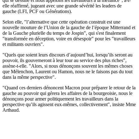
qui se dessine et nous appelons les travailleurs à la méfiance", a-t-
elle réaffirmé, jugeant avec une grande sévérité les leaders de
gauche (LFI, PCF ou Générations).
Selon elle, "l’alternative que cette opération construit est une
nouvelle mouture de l’Union de la gauche de l’époque Mitterrand et
de la Gauche plurielle du temps de Jospin", qui s'est finalement
"transformée en déception, voire en désespoir" pour les "travailleurs
et militants ouvriers".
"Quels que soient leurs discours d’aujourd’hui, lorsqu’ils seront au
pouvoir, ils gouverneront à leur tour au service des plus riches",
assène-t-elle. "Alors, si nous dénonçons souvent les mêmes choses
que Mélenchon, Laurent ou Hamon, nous ne le faisons pas du tout
dans la même perspective".
"Quand ces derniers dénoncent Macron pour préparer le retour de la
gauche au pouvoir qui gérera les affaires de la bourgeoisie, nous le
dénonçons pour armer politiquement les travailleurs dans la
perspective qu’ils agissent eux-mêmes, collectivement", insiste Mme
Arthaud.