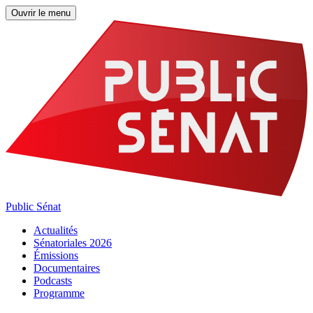
Ouvrir le menu
Public Sénat
Actualités
Sénatoriales 2026
Émissions
Documentaires
Podcasts
Programme