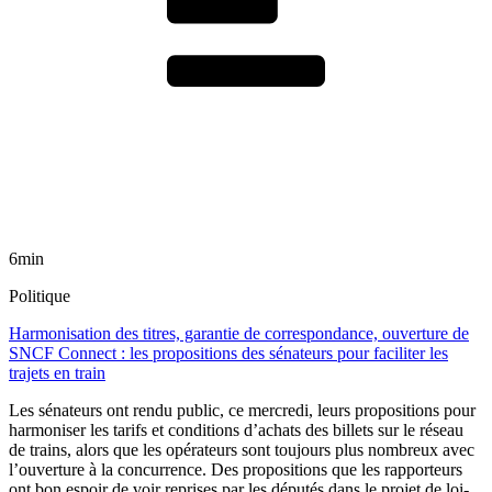
6min
Politique
Harmonisation des titres, garantie de correspondance, ouverture de
SNCF Connect : les propositions des sénateurs pour faciliter les
trajets en train
Les sénateurs ont rendu public, ce mercredi, leurs propositions pour
harmoniser les tarifs et conditions d’achats des billets sur le réseau
de trains, alors que les opérateurs sont toujours plus nombreux avec
l’ouverture à la concurrence. Des propositions que les rapporteurs
ont bon espoir de voir reprises par les députés dans le projet de loi-