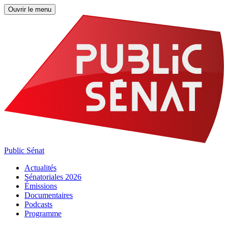
Ouvrir le menu
Public Sénat
Actualités
Sénatoriales 2026
Émissions
Documentaires
Podcasts
Programme