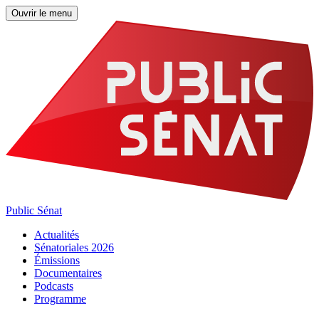
Ouvrir le menu
Public Sénat
Actualités
Sénatoriales 2026
Émissions
Documentaires
Podcasts
Programme