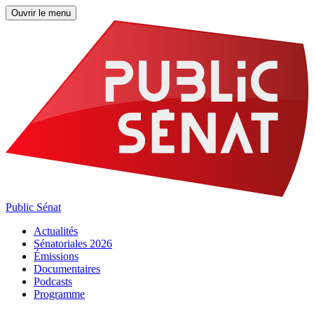
Ouvrir le menu
Public Sénat
Actualités
Sénatoriales 2026
Émissions
Documentaires
Podcasts
Programme