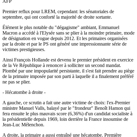
AFP
Premier reflux pour LREM, cependant: les sénatoriales de
septembre, qui ont conforté la majorité de droite sortante.
Élément le plus notable du "dégagisme" ambiant, Emmanuel
Macron a accédé à l'Elysée sans se plier à la moindre primaire, mode
de désignation en vogue depuis 2012. Et les primaires organisées
par la droite et par le PS ont généré une impressionnante série de
victimes prestigieuses.
Ainsi François Hollande est devenu le premier président en exercice
de la Ve République à renoncer à solliciter un second mandat.
Plombé par une impopularité persistante, il s'est fait prendre au piège
de la primaire imposée par son parti à laquelle il a finalement préféré
ne pas se plier.
- Hécatombe à droite -
A gauche, ce scrutin a fait une autre victime de choix: l'ex-Premier
ministre Manuel Valls, balayé par le "frondeur" Benoît Hamon qui
fera ensuite le plus mauvais score (6,36%) d'un candidat socialiste à
la présidentielle depuis 1969, loin derrière la France insoumise de
Jean-Luc Mélenchon.
A droite, la primaire a aussi entraîné une hécatombe. Première