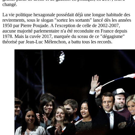
changé.
La vie politique hexagonale possédait déjà une longue habitude des
revirements, sous le slogan "sortez les sortants" lancé dès les années
1950 par Pierre Poujade. A l'exception de celle de 2002-2007,
aucune majorité parlementaire n'a été reconduite en France depuis
1978. Mais la cuvée 2017, marquée du sceau de ce "dégagisme"
théorisé par Jean-Luc Mélenchon, a battu tous les records.