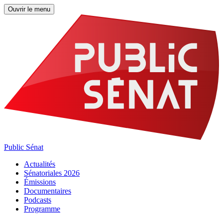
Ouvrir le menu
Public Sénat
Actualités
Sénatoriales 2026
Émissions
Documentaires
Podcasts
Programme