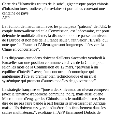
Carte des "Nouvelles routes de la soie", gigantesque projet chinois
d'infrastructures routières, ferroviaires et portuaires couvrant une
centaine de pays
AFP
La réunion de mardi matin avec les principaux "patrons" de l'UE, le
couple franco-allemand et la Commission, est "nécessaire, car pour
défendre le multilatéralisme, la discussion doit se passer au niveau
de l'Europe et non pas de la France seule", fait valoir l’Élysée, qui
note que "la France et l'Allemagne sont longtemps allées vers la
Chine en concurrence".
Les dirigeants européens doivent d'ailleurs s'accorder vendredi à
Bruxelles sur une position commune vis-à-vis de la Chine, pour,
selon les mots de la Commission du 12 mars, "parvenir à un
équilibre d'intérêts" avec, "un concurrent économique qui
ambitionne d'être au premier plan technologique et un rival
systémique qui promeut d'autres modèles de gouvernance".
La stratégie française se "joue à deux niveaux, au niveau européen
(avec la tentative d'approche commune, ndlr), mais aussi quand
Macron tente d'engager les Chinois dans le multilatéralisme, leur
dire de ne pas faire bande à part lorsqu'ils investissent en Afrique
mais qu'ils doivent essayer de s'insérer plus franchement dans les
cadres multilatéraux", explique à l'AFP Emmanuel Dubois de