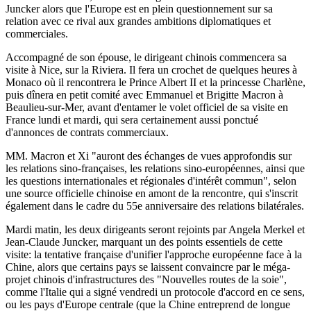
Juncker alors que l'Europe est en plein questionnement sur sa
relation avec ce rival aux grandes ambitions diplomatiques et
commerciales.
Accompagné de son épouse, le dirigeant chinois commencera sa
visite à Nice, sur la Riviera. Il fera un crochet de quelques heures à
Monaco où il rencontrera le Prince Albert II et la princesse Charlène,
puis dînera en petit comité avec Emmanuel et Brigitte Macron à
Beaulieu-sur-Mer, avant d'entamer le volet officiel de sa visite en
France lundi et mardi, qui sera certainement aussi ponctué
d'annonces de contrats commerciaux.
MM. Macron et Xi "auront des échanges de vues approfondis sur
les relations sino-françaises, les relations sino-européennes, ainsi que
les questions internationales et régionales d'intérêt commun", selon
une source officielle chinoise en amont de la rencontre, qui s'inscrit
également dans le cadre du 55e anniversaire des relations bilatérales.
Mardi matin, les deux dirigeants seront rejoints par Angela Merkel et
Jean-Claude Juncker, marquant un des points essentiels de cette
visite: la tentative française d'unifier l'approche européenne face à la
Chine, alors que certains pays se laissent convaincre par le méga-
projet chinois d'infrastructures des "Nouvelles routes de la soie",
comme l'Italie qui a signé vendredi un protocole d'accord en ce sens,
ou les pays d'Europe centrale (que la Chine entreprend de longue