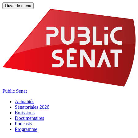
Ouvrir le menu
Public Sénat
Actualités
Sénatoriales 2026
Émissions
Documentaires
Podcasts
Programme