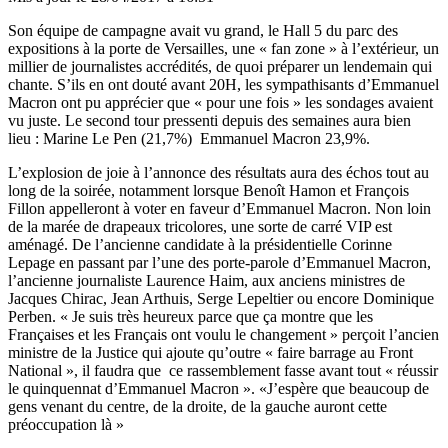
Son équipe de campagne avait vu grand, le Hall 5 du parc des
expositions à la porte de Versailles, une « fan zone » à l’extérieur, un
millier de journalistes accrédités, de quoi préparer un lendemain qui
chante. S’ils en ont douté avant 20H, les sympathisants d’Emmanuel
Macron ont pu apprécier que « pour une fois » les sondages avaient
vu juste. Le second tour pressenti depuis des semaines aura bien
lieu : Marine Le Pen (21,7%) Emmanuel Macron 23,9%.
L’explosion de joie à l’annonce des résultats aura des échos tout au
long de la soirée, notamment lorsque Benoît Hamon et François
Fillon appelleront à voter en faveur d’Emmanuel Macron. Non loin
de la marée de drapeaux tricolores, une sorte de carré VIP est
aménagé. De l’ancienne candidate à la présidentielle Corinne
Lepage en passant par l’une des porte-parole d’Emmanuel Macron,
l’ancienne journaliste Laurence Haim, aux anciens ministres de
Jacques Chirac, Jean Arthuis, Serge Lepeltier ou encore Dominique
Perben. « Je suis très heureux parce que ça montre que les
Françaises et les Français ont voulu le changement » perçoit l’ancien
ministre de la Justice qui ajoute qu’outre « faire barrage au Front
National », il faudra que ce rassemblement fasse avant tout « réussir
le quinquennat d’Emmanuel Macron ». «J’espère que beaucoup de
gens venant du centre, de la droite, de la gauche auront cette
préoccupation là »