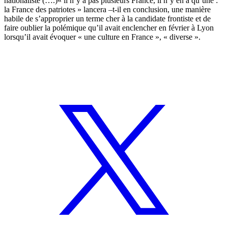
nationaliste (….)« il n’y a pas plusieurs France, il n’y en a qu’une :
la France des patriotes » lancera –t-il en conclusion, une manière
habile de s’approprier un terme cher à la candidate frontiste et de
faire oublier la polémique qu’il avait enclencher en février à Lyon
lorsqu’il avait évoquer « une culture en France », « diverse ».