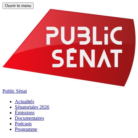
Ouvrir le menu
Public Sénat
Actualités
Sénatoriales 2026
Émissions
Documentaires
Podcasts
Programme