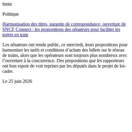
6min
Politique
Harmonisation des titres, garantie de correspondance, ouverture de
SNCF Connect : les propositions des sénateurs pour faciliter les
trajets en train
Les sénateurs ont rendu public, ce mercredi, leurs propositions pour
harmoniser les tarifs et conditions d’achats des billets sur le réseau
de trains, alors que les opérateurs sont toujours plus nombreux avec
l’ouverture à la concurrence. Des propositions que les rapporteurs
ont bon espoir de voir reprises par les députés dans le projet de loi-
cadre.
Le
25 juin 2026