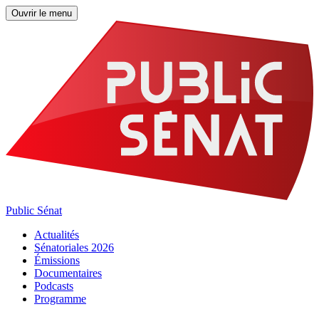
Ouvrir le menu
Public Sénat
Actualités
Sénatoriales 2026
Émissions
Documentaires
Podcasts
Programme