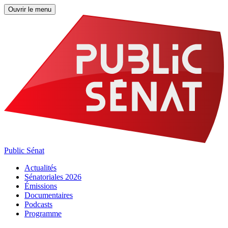
Ouvrir le menu
Public Sénat
Actualités
Sénatoriales 2026
Émissions
Documentaires
Podcasts
Programme