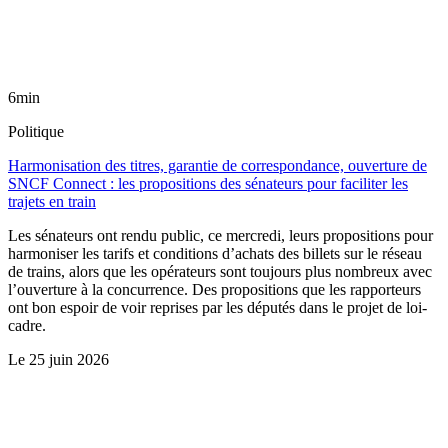
6min
Politique
Harmonisation des titres, garantie de correspondance, ouverture de
SNCF Connect : les propositions des sénateurs pour faciliter les
trajets en train
Les sénateurs ont rendu public, ce mercredi, leurs propositions pour
harmoniser les tarifs et conditions d’achats des billets sur le réseau
de trains, alors que les opérateurs sont toujours plus nombreux avec
l’ouverture à la concurrence. Des propositions que les rapporteurs
ont bon espoir de voir reprises par les députés dans le projet de loi-
cadre.
Le
25 juin 2026