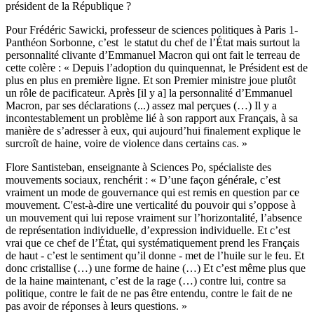
président de la République ?
Pour Frédéric Sawicki, professeur de sciences politiques à Paris 1-
Panthéon Sorbonne, c’est le statut du chef de l’État mais surtout la
personnalité clivante d’Emmanuel Macron qui ont fait le terreau de
cette colère : « Depuis l’adoption du quinquennat, le Président est de
plus en plus en première ligne. Et son Premier ministre joue plutôt
un rôle de pacificateur. Après [il y a] la personnalité d’Emmanuel
Macron, par ses déclarations (...) assez mal perçues (…) Il y a
incontestablement un problème lié à son rapport aux Français, à sa
manière de s’adresser à eux, qui aujourd’hui finalement explique le
surcroît de haine, voire de violence dans certains cas. »
Flore Santisteban, enseignante à Sciences Po, spécialiste des
mouvements sociaux, renchérit : « D’une façon générale, c’est
vraiment un mode de gouvernance qui est remis en question par ce
mouvement. C'est-à-dire une verticalité du pouvoir qui s’oppose à
un mouvement qui lui repose vraiment sur l’horizontalité, l’absence
de représentation individuelle, d’expression individuelle. Et c’est
vrai que ce chef de l’État, qui systématiquement prend les Français
de haut - c’est le sentiment qu’il donne - met de l’huile sur le feu. Et
donc cristallise (…) une forme de haine (…) Et c’est même plus que
de la haine maintenant, c’est de la rage (…) contre lui, contre sa
politique, contre le fait de ne pas être entendu, contre le fait de ne
pas avoir de réponses à leurs questions. »