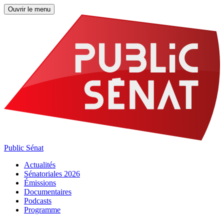
Ouvrir le menu
Public Sénat
Actualités
Sénatoriales 2026
Émissions
Documentaires
Podcasts
Programme