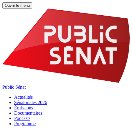
Ouvrir le menu
Public Sénat
Actualités
Sénatoriales 2026
Émissions
Documentaires
Podcasts
Programme