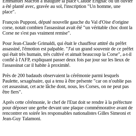
Emmanuel Macron a inauguré la place Claude Erignac où un olivier
a été planté avec, gravée au sol, l'inscription "Un homme, une
place".
François Pupponi, député nouvelle gauche du Val d'Oise d'origine
corse, notait combien l'assassinat avait été "un véritable choc dont la
Corse ne s'est pas vraiment remise".
Pour Jean-Claude Grimaldi, qui était le chauffeur attitré du préfet
assassiné, l'émotion est palpable. "J'ai un grand souvenir de ce préfet
qui était très humain, très cultivé et aimait beaucoup la Corse", a-t-il
confié à l'AFP, expliquant passer deux fois par jour sur les lieux de
l'assassinat car il habite à proximité.
Près de 200 badauds observaient la cérémonie parmi lesquels
Paulette, sexagénaire, qui a tenu à être présente "car on n'oublie pas
cet assassinat, cet acte lâche dont, nous, les Corses, on ne peut pas
être fiers".
Après cette cérémonie, le chef de l'Etat doit se rendre à la préfecture
pour déposer une gerbe devant une plaque commémorative avant de
rencontrer en soirée les responsables nationalistes Gilles Simeoni et
Jean-Guy Talamoni.