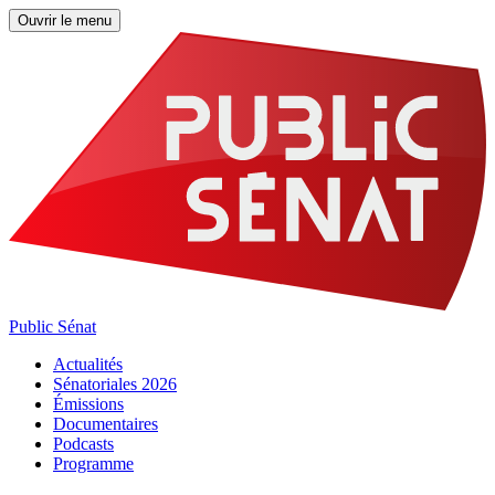
Ouvrir le menu
Public Sénat
Actualités
Sénatoriales 2026
Émissions
Documentaires
Podcasts
Programme