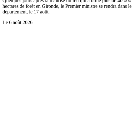
Quelques jours après la maîtrise du feu qui a brûlé plus de 40 000
hectares de forêt en Gironde, le Premier ministre se rendra dans le
département, le 17 août.
Le
6 août 2026