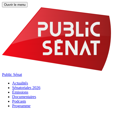
Ouvrir le menu
Public Sénat
Actualités
Sénatoriales 2026
Émissions
Documentaires
Podcasts
Programme