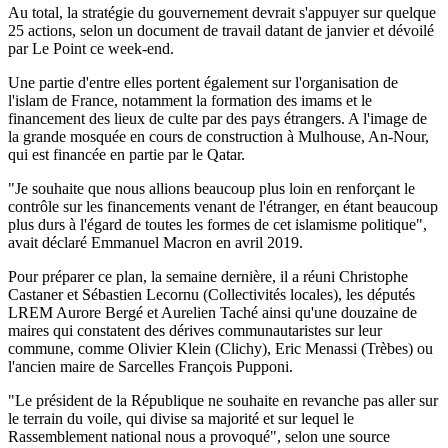
Au total, la stratégie du gouvernement devrait s'appuyer sur quelque
25 actions, selon un document de travail datant de janvier et dévoilé
par Le Point ce week-end.
Une partie d'entre elles portent également sur l'organisation de
l'islam de France, notamment la formation des imams et le
financement des lieux de culte par des pays étrangers. A l'image de
la grande mosquée en cours de construction à Mulhouse, An-Nour,
qui est financée en partie par le Qatar.
"Je souhaite que nous allions beaucoup plus loin en renforçant le
contrôle sur les financements venant de l'étranger, en étant beaucoup
plus durs à l'égard de toutes les formes de cet islamisme politique",
avait déclaré Emmanuel Macron en avril 2019.
Pour préparer ce plan, la semaine dernière, il a réuni Christophe
Castaner et Sébastien Lecornu (Collectivités locales), les députés
LREM Aurore Bergé et Aurelien Taché ainsi qu'une douzaine de
maires qui constatent des dérives communautaristes sur leur
commune, comme Olivier Klein (Clichy), Eric Menassi (Trèbes) ou
l'ancien maire de Sarcelles François Pupponi.
"Le président de la République ne souhaite en revanche pas aller sur
le terrain du voile, qui divise sa majorité et sur lequel le
Rassemblement national nous a provoqué", selon une source