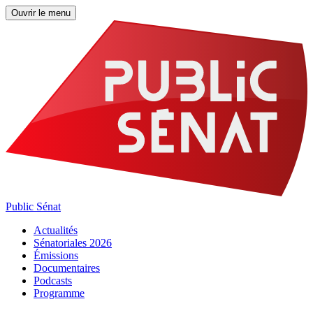
Ouvrir le menu
Public Sénat
Actualités
Sénatoriales 2026
Émissions
Documentaires
Podcasts
Programme