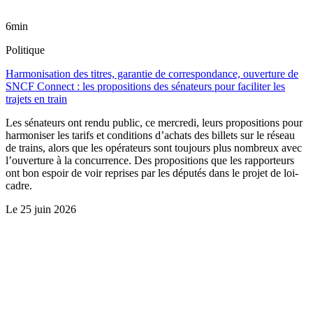
6min
Politique
Harmonisation des titres, garantie de correspondance, ouverture de
SNCF Connect : les propositions des sénateurs pour faciliter les
trajets en train
Les sénateurs ont rendu public, ce mercredi, leurs propositions pour
harmoniser les tarifs et conditions d’achats des billets sur le réseau
de trains, alors que les opérateurs sont toujours plus nombreux avec
l’ouverture à la concurrence. Des propositions que les rapporteurs
ont bon espoir de voir reprises par les députés dans le projet de loi-
cadre.
Le
25 juin 2026