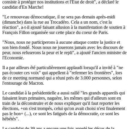
consiste à protéger nos institutions et l'Etat de droit", a déclaré le
candidat d'En Marche!
"Le renouveau démocratique, il ne sera pas demain après-midi
(dimanche) dans la rue au Trocadéro. Cela a un nom, c'est la
réaction", a-t-il ajouté faisant allusion à la manifestation de soutien à
François Fillon organisée sur cette place du coeur de Paris.
"Nous, nous ne participerons à aucune attaque contre la justice et
son bien-fondé. Nous nous ne jouerons jamais avec les discours de
peur, nous refuserons la peur et le repli", a ajouté l'ancien ministre de
l'Economie.
Il a par ailleurs été particulièrement applaudi lorsqu'il a invité à "ne
pas écouter ces voix" qui appellent à "refermer les frontières", lors
de ce meeting normand qui a réuni près de 3.000 personnes, selon
l'entourage de Macron.
Le candidat à la présidentielle a aussi raillé "les grands appareils qui
faisaient leurs primaires, naguère, les mêmes qui d'ailleurs sont en
train de la déconstruire et de nous expliquer qu'il faut reporter les
élections, +on s'est trompés, celui qu'on avait choisi n'est finalement
pas le bon+ (...), ce sont les fatigués de la démocratie, ce sont les
hébétés".
Le candidat de 39 ans a encore une fois appelé les déçus de la