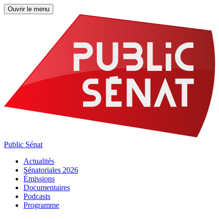
Ouvrir le menu
Public Sénat
Actualités
Sénatoriales 2026
Émissions
Documentaires
Podcasts
Programme