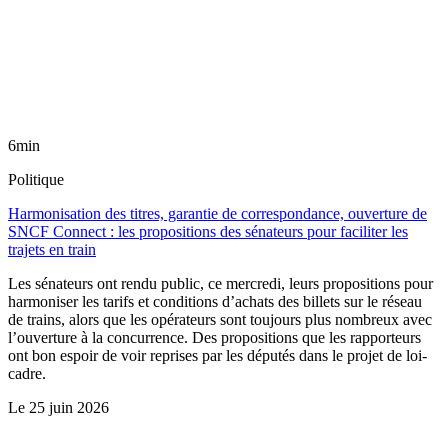
6min
Politique
Harmonisation des titres, garantie de correspondance, ouverture de
SNCF Connect : les propositions des sénateurs pour faciliter les
trajets en train
Les sénateurs ont rendu public, ce mercredi, leurs propositions pour
harmoniser les tarifs et conditions d’achats des billets sur le réseau
de trains, alors que les opérateurs sont toujours plus nombreux avec
l’ouverture à la concurrence. Des propositions que les rapporteurs
ont bon espoir de voir reprises par les députés dans le projet de loi-
cadre.
Le
25 juin 2026