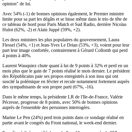
opinion" de lui.
Avec 54% (-1) de bonnes opinions également, le Premier ministre
limite pour sa part les dégâts et se hisse même dans le trio de tête de
ce tableau de bord pour Paris Match et Sud Radio, derrière Nicolas
Hulot (62%, -2) et Alain Juppé (59%, +2).
Les deux ministres les plus populaires du gouvernement, Laura
Flessel (54%, +1) et Jean-Yves Le Drian (53%, +3), voient pour leur
part leur image confortée, contrairement à Gérard Collomb qui perd
4 points à 40%.
Laurent Wauquiez chute quant à lui de 9 points à 32% et perd en un
mois plus que le gain de 7 points réalisé le mois dernier. Le président
des Républicains paie ses propos enregistrés à son insu qui ont
suscité la polémique en février et recule notamment fortement auprès
des sympathisants de son propre parti (67%, -16).
Dans le même temps, la présidente LR de l'Ile-de-France, Valérie
Pécresse, progresse de 8 points, avec 50% de bonnes opinions
auprès de l'ensemble des personnes interrogées.
Marine Le Pen (24%) perd trois points dans ce sondage réalisé en
partie avant le congrès du Front national, le week-end dernier.