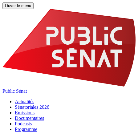
Ouvrir le menu
Public Sénat
Actualités
Sénatoriales 2026
Émissions
Documentaires
Podcasts
Programme