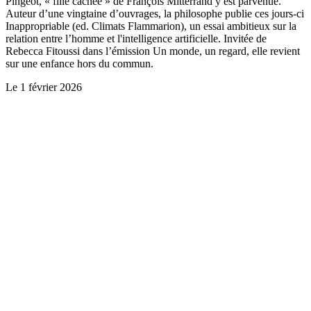
Pingeot, « fille cachée » de François Mitterrand y est parvenue.
Auteur d’une vingtaine d’ouvrages, la philosophe publie ces jours-ci
Inappropriable (ed. Climats Flammarion), un essai ambitieux sur la
relation entre l’homme et l'intelligence artificielle. Invitée de
Rebecca Fitoussi dans l’émission Un monde, un regard, elle revient
sur une enfance hors du commun.
Le
1 février 2026