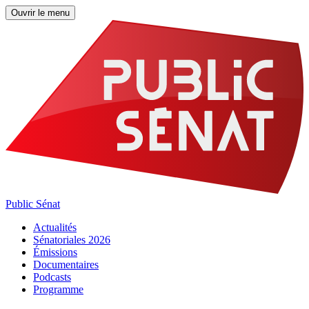
Ouvrir le menu
Public Sénat
Actualités
Sénatoriales 2026
Émissions
Documentaires
Podcasts
Programme