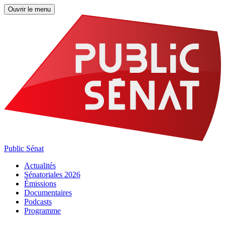
Ouvrir le menu
Public Sénat
Actualités
Sénatoriales 2026
Émissions
Documentaires
Podcasts
Programme