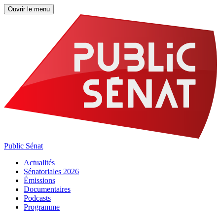
Ouvrir le menu
Public Sénat
Actualités
Sénatoriales 2026
Émissions
Documentaires
Podcasts
Programme