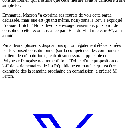
constitutionnel, qui a estimé que cette mesure avait le caractère d'une
simple loi.
Emmanuel Macron "a exprimé ses regrets de voir cette partie
déclassée, mais elle est (quand même, ndlr) dans la loi", a expliqué
Edouard Fritch. "Nous devons envisager ensemble, plus tard, de
consolider cette reconnaissance par l'Etat du +fait nucléaire+", a-t-il
ajouté.
Par ailleurs, plusieurs dispositions qui ont également été censurées
par le Conseil constitutionnel (sur la compétence des communes en
matière de crématoriums, le droit successoral applicable en
Polynésie française notamment) font "l'objet d'une proposition de
loi" de parlementaires de La République en marche, qui va être
examinée dès la semaine prochaine en commission, a précisé M.
Fritch.