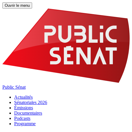
Ouvrir le menu
Public Sénat
Actualités
Sénatoriales 2026
Émissions
Documentaires
Podcasts
Programme