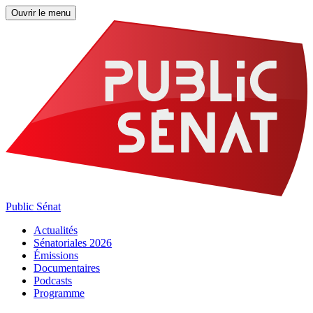
Ouvrir le menu
Public Sénat
Actualités
Sénatoriales 2026
Émissions
Documentaires
Podcasts
Programme