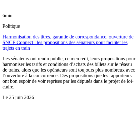
6min
Politique
Harmonisation des titres, garantie de correspondance, ouverture de
SNCF Connect : les propositions des sénateurs pour faciliter les
trajets en train
Les sénateurs ont rendu public, ce mercredi, leurs propositions pour
harmoniser les tarifs et conditions d’achats des billets sur le réseau
de trains, alors que les opérateurs sont toujours plus nombreux avec
l’ouverture à la concurrence. Des propositions que les rapporteurs
ont bon espoir de voir reprises par les députés dans le projet de loi-
cadre.
Le
25 juin 2026