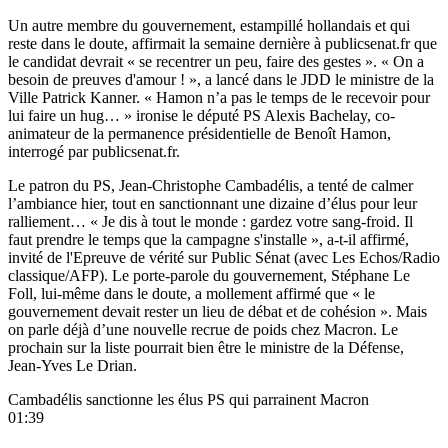
Un autre membre du gouvernement, estampillé hollandais et qui
reste dans le doute, affirmait la semaine dernière à publicsenat.fr que
le candidat devrait « se recentrer un peu, faire des gestes ». « On a
besoin de preuves d'amour ! », a lancé dans le JDD le ministre de la
Ville Patrick Kanner. « Hamon n’a pas le temps de le recevoir pour
lui faire un hug… » ironise le député PS Alexis Bachelay, co-
animateur de la permanence présidentielle de Benoît Hamon,
interrogé par publicsenat.fr.
Le patron du PS, Jean-Christophe Cambadélis, a tenté de calmer
l’ambiance hier, tout en sanctionnant une dizaine d’élus pour leur
ralliement… « Je dis à tout le monde : gardez votre sang-froid. Il
faut prendre le temps que la campagne s'installe », a-t-il affirmé,
invité de l'Epreuve de vérité sur Public Sénat (avec Les Echos/Radio
classique/AFP). Le porte-parole du gouvernement, Stéphane Le
Foll, lui-même dans le doute, a mollement affirmé que « le
gouvernement devait rester un lieu de débat et de cohésion ». Mais
on parle déjà d’une nouvelle recrue de poids chez Macron. Le
prochain sur la liste pourrait bien être le ministre de la Défense,
Jean-Yves Le Drian.
Cambadélis sanctionne les élus PS qui parrainent Macron
01:39