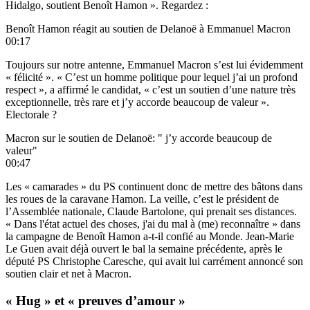
Hidalgo, soutient Benoît Hamon ». Regardez :
Benoît Hamon réagit au soutien de Delanoë à Emmanuel Macron
00:17
Toujours sur notre antenne, Emmanuel Macron s’est lui évidemment
« félicité ». « C’est un homme politique pour lequel j’ai un profond
respect », a affirmé le candidat, « c’est un soutien d’une nature très
exceptionnelle, très rare et j’y accorde beaucoup de valeur ».
Electorale ?
Macron sur le soutien de Delanoë: " j’y accorde beaucoup de
valeur"
00:47
Les « camarades » du PS continuent donc de mettre des bâtons dans
les roues de la caravane Hamon. La veille, c’est le président de
l’Assemblée nationale, Claude Bartolone, qui prenait ses distances.
« Dans l'état actuel des choses, j'ai du mal à (me) reconnaître » dans
la campagne de Benoît Hamon a-t-il confié au Monde. Jean-Marie
Le Guen avait déjà ouvert le bal la semaine précédente, après le
député PS Christophe Caresche, qui avait lui carrément annoncé son
soutien clair et net à Macron.
« Hug » et « preuves d’amour »