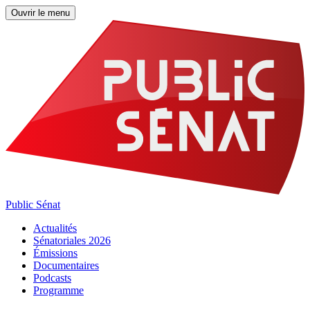
Ouvrir le menu
Public Sénat
Actualités
Sénatoriales 2026
Émissions
Documentaires
Podcasts
Programme