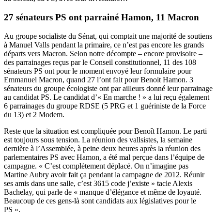
27 sénateurs PS ont parrainé Hamon, 11 Macron
Au groupe socialiste du Sénat, qui comptait une majorité de soutiens
à Manuel Valls pendant la primaire, ce n’est pas encore les grands
départs vers Macron. Selon notre décompte – encore provisoire –
des
parrainages reçus par le Conseil constitutionnel
, 11 des 108
sénateurs PS ont pour le moment envoyé leur formulaire pour
Emmanuel Macron, quand 27 l’ont fait pour Benoit Hamon. 3
sénateurs du groupe écologiste ont par ailleurs donné leur parrainage
au candidat PS. Le candidat d’« En marche ! » a lui reçu également
6 parrainages du groupe RDSE (5 PRG et 1 guériniste de la Force
du 13) et 2 Modem.
Reste que la situation est compliquée pour Benoît Hamon. Le parti
est toujours sous tension.
La réunion des vallsistes
, la semaine
dernière à l’Assemblée, à peine deux heures après
la réunion des
parlementaires PS avec Hamon
, a été mal perçue dans l’équipe de
campagne. « C’est complètement déplacé. On n’imagine pas
Martine Aubry avoir fait ça pendant la campagne de 2012. Réunir
ses amis dans une salle, c’est 3615 code j’existe » tacle Alexis
Bachelay, qui parle de « manque d’élégance et même de loyauté.
Beaucoup de ces gens-là sont candidats aux législatives pour le
PS ».