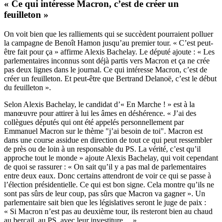
« Ce qui intéresse Macron, c’est de créer un
feuilleton »
On voit bien que les ralliements qui se succèdent pourraient polluer
la campagne de Benoît Hamon jusqu’au premier tour. « C’est peut-
être fait pour ça » affirme Alexis Bachelay. Le député ajoute : « Les
parlementaires inconnus sont déjà partis vers Macron et ça ne crée
pas deux lignes dans le journal. Ce qui intéresse Macron, c’est de
créer un feuilleton. Et peut-être que Bertrand Delanoë, c’est le début
du feuilleton ».
Selon Alexis Bachelay, le candidat d’« En Marche ! » est à la
manœuvre pour attirer à lui les âmes en déshérence. « J’ai des
collègues députés qui ont été appelés personnellement par
Emmanuel Macron sur le thème "j’ai besoin de toi". Macron est
dans une course assidue en direction de tout ce qui peut ressembler
de près ou de loin à un responsable du PS. La vérité, c’est qu’il
approche tout le monde » ajoute Alexis Bachelay, qui voit cependant
de quoi se rassurer : « On sait qu’il y a pas mal de parlementaires
entre deux eaux. Donc certains attendront de voir ce qui se passe à
l’élection présidentielle. Ce qui est bon signe. Cela montre qu’ils ne
sont pas sûrs de leur coup, pas sûrs que Macron va gagner ». Un
parlementaire sait bien que les législatives seront le juge de paix :
« Si Macron n’est pas au deuxième tour, ils resteront bien au chaud
au bercail, au PS, avec leur investiture… »