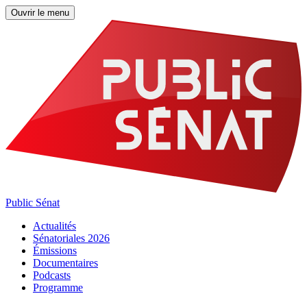
Ouvrir le menu
Public Sénat
Actualités
Sénatoriales 2026
Émissions
Documentaires
Podcasts
Programme