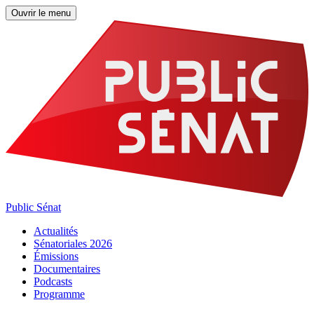
Ouvrir le menu
Public Sénat
Actualités
Sénatoriales 2026
Émissions
Documentaires
Podcasts
Programme