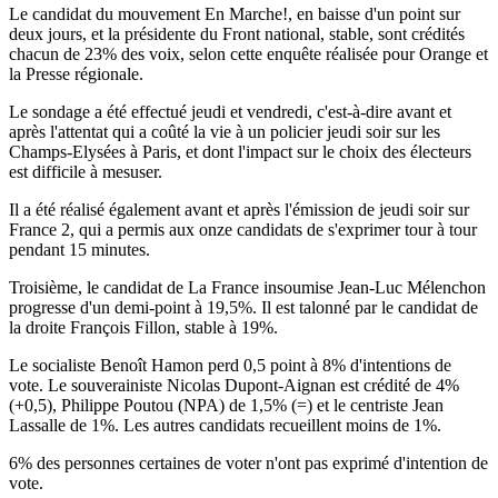
Le candidat du mouvement En Marche!, en baisse d'un point sur
deux jours, et la présidente du Front national, stable, sont crédités
chacun de 23% des voix, selon cette enquête réalisée pour Orange et
la Presse régionale.
Le sondage a été effectué jeudi et vendredi, c'est-à-dire avant et
après l'attentat qui a coûté la vie à un policier jeudi soir sur les
Champs-Elysées à Paris, et dont l'impact sur le choix des électeurs
est difficile à mesuser.
Il a été réalisé également avant et après l'émission de jeudi soir sur
France 2, qui a permis aux onze candidats de s'exprimer tour à tour
pendant 15 minutes.
Troisième, le candidat de La France insoumise Jean-Luc Mélenchon
progresse d'un demi-point à 19,5%. Il est talonné par le candidat de
la droite François Fillon, stable à 19%.
Le socialiste Benoît Hamon perd 0,5 point à 8% d'intentions de
vote. Le souverainiste Nicolas Dupont-Aignan est crédité de 4%
(+0,5), Philippe Poutou (NPA) de 1,5% (=) et le centriste Jean
Lassalle de 1%. Les autres candidats recueillent moins de 1%.
6% des personnes certaines de voter n'ont pas exprimé d'intention de
vote.