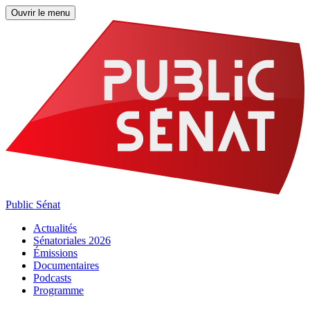
Ouvrir le menu
Public Sénat
Actualités
Sénatoriales 2026
Émissions
Documentaires
Podcasts
Programme