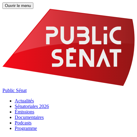
Ouvrir le menu
Public Sénat
Actualités
Sénatoriales 2026
Émissions
Documentaires
Podcasts
Programme