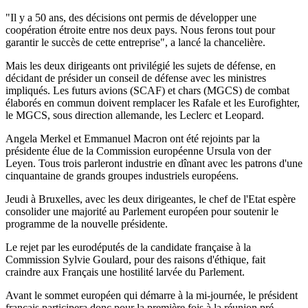
"Il y a 50 ans, des décisions ont permis de développer une
coopération étroite entre nos deux pays. Nous ferons tout pour
garantir le succès de cette entreprise", a lancé la chancelière.
Mais les deux dirigeants ont privilégié les sujets de défense, en
décidant de présider un conseil de défense avec les ministres
impliqués. Les futurs avions (SCAF) et chars (MGCS) de combat
élaborés en commun doivent remplacer les Rafale et les Eurofighter,
le MGCS, sous direction allemande, les Leclerc et Leopard.
Angela Merkel et Emmanuel Macron ont été rejoints par la
présidente élue de la Commission européenne Ursula von der
Leyen. Tous trois parleront industrie en dînant avec les patrons d'une
cinquantaine de grands groupes industriels européens.
Jeudi à Bruxelles, avec les deux dirigeantes, le chef de l'Etat espère
consolider une majorité au Parlement européen pour soutenir le
programme de la nouvelle présidente.
Le rejet par les eurodéputés de la candidate française à la
Commission Sylvie Goulard, pour des raisons d'éthique, fait
craindre aux Français une hostilité larvée du Parlement.
Avant le sommet européen qui démarre à la mi-journée, le président
français participera donc pour la première fois à la réunion pré-