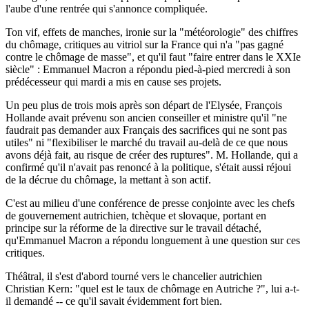
l'aube d'une rentrée qui s'annonce compliquée.
Ton vif, effets de manches, ironie sur la "météorologie" des chiffres
du chômage, critiques au vitriol sur la France qui n'a "pas gagné
contre le chômage de masse", et qu'il faut "faire entrer dans le XXIe
siècle" : Emmanuel Macron a répondu pied-à-pied mercredi à son
prédécesseur qui mardi a mis en cause ses projets.
Un peu plus de trois mois après son départ de l'Elysée, François
Hollande avait prévenu son ancien conseiller et ministre qu'il "ne
faudrait pas demander aux Français des sacrifices qui ne sont pas
utiles" ni "flexibiliser le marché du travail au-delà de ce que nous
avons déjà fait, au risque de créer des ruptures". M. Hollande, qui a
confirmé qu'il n'avait pas renoncé à la politique, s'était aussi réjoui
de la décrue du chômage, la mettant à son actif.
C'est au milieu d'une conférence de presse conjointe avec les chefs
de gouvernement autrichien, tchèque et slovaque, portant en
principe sur la réforme de la directive sur le travail détaché,
qu'Emmanuel Macron a répondu longuement à une question sur ces
critiques.
Théâtral, il s'est d'abord tourné vers le chancelier autrichien
Christian Kern: "quel est le taux de chômage en Autriche ?", lui a-t-
il demandé -- ce qu'il savait évidemment fort bien.