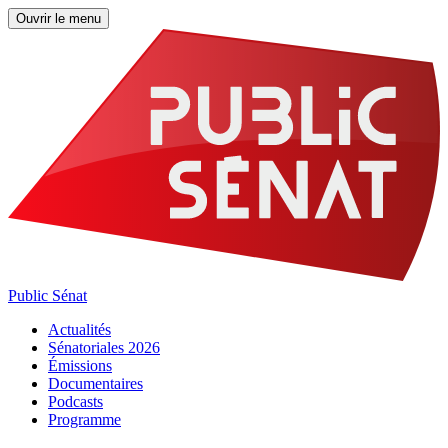
Ouvrir le menu
Public Sénat
Actualités
Sénatoriales 2026
Émissions
Documentaires
Podcasts
Programme