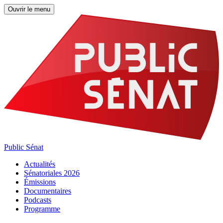
Ouvrir le menu
Public Sénat
Actualités
Sénatoriales 2026
Émissions
Documentaires
Podcasts
Programme