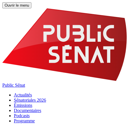
Ouvrir le menu
Public Sénat
Actualités
Sénatoriales 2026
Émissions
Documentaires
Podcasts
Programme