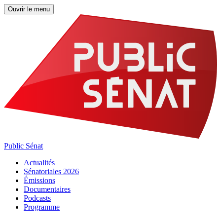
Ouvrir le menu
Public Sénat
Actualités
Sénatoriales 2026
Émissions
Documentaires
Podcasts
Programme