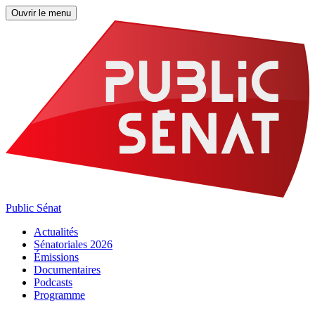
Ouvrir le menu
Public Sénat
Actualités
Sénatoriales 2026
Émissions
Documentaires
Podcasts
Programme