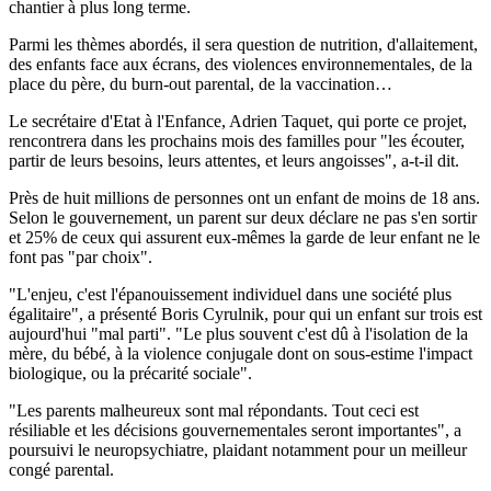
chantier à plus long terme.
Parmi les thèmes abordés, il sera question de nutrition, d'allaitement,
des enfants face aux écrans, des violences environnementales, de la
place du père, du burn-out parental, de la vaccination…
Le secrétaire d'Etat à l'Enfance, Adrien Taquet, qui porte ce projet,
rencontrera dans les prochains mois des familles pour "les écouter,
partir de leurs besoins, leurs attentes, et leurs angoisses", a-t-il dit.
Près de huit millions de personnes ont un enfant de moins de 18 ans.
Selon le gouvernement, un parent sur deux déclare ne pas s'en sortir
et 25% de ceux qui assurent eux-mêmes la garde de leur enfant ne le
font pas "par choix".
"L'enjeu, c'est l'épanouissement individuel dans une société plus
égalitaire", a présenté Boris Cyrulnik, pour qui un enfant sur trois est
aujourd'hui "mal parti". "Le plus souvent c'est dû à l'isolation de la
mère, du bébé, à la violence conjugale dont on sous-estime l'impact
biologique, ou la précarité sociale".
"Les parents malheureux sont mal répondants. Tout ceci est
résiliable et les décisions gouvernementales seront importantes", a
poursuivi le neuropsychiatre, plaidant notamment pour un meilleur
congé parental.