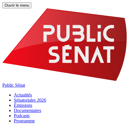
Ouvrir le menu
Public Sénat
Actualités
Sénatoriales 2026
Émissions
Documentaires
Podcasts
Programme